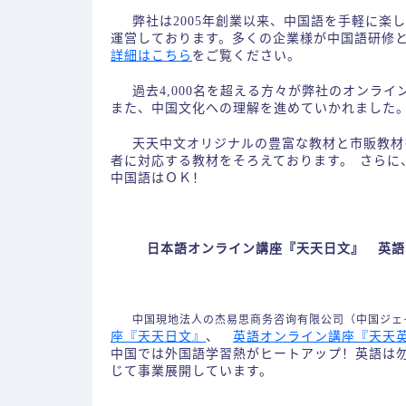
弊社は2005年創業以来、中国語を手軽に
運営しております。多くの企業様が中国語研修
詳細はこちら
をご覧ください。
過去4,000名を超える方々が弊社のオンラ
また、中国文化への理解を進めていかれました
天天中文オリジナルの豊富な教材と市販教材
者に対応する教材をそろえております。 さらに
中国語はＯＫ！
日本語オンライン講座『天天日文』 英語
中国現地法人の杰易思商务咨询有限公司（中国ジ
座『天天日文』
、
英語オンライン講座『天天
中国では外国語学習熱がヒートアップ！英語は
じて事業展開しています。