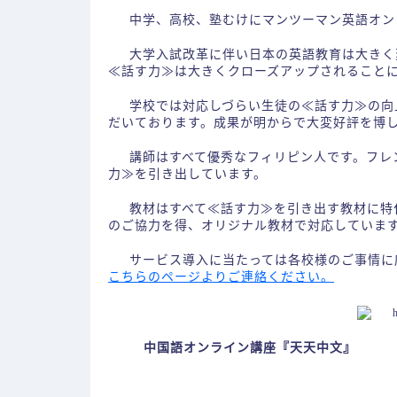
中学、高校、塾むけにマンツーマン英語オン
大学入試改革に伴い日本の英語教育は大きく
≪話す力≫は大きくクローズアップされること
学校では対応しづらい生徒の≪話す力≫の向
だいております。成果が明からで大変好評を博
講師はすべて優秀なフィリピン人です。フレ
力≫を引き出しています。
教材はすべて≪話す力≫を引き出す教材に特
のご協力を得、オリジナル教材で対応していま
サービス導入に当たっては各校様のご事情に
こちらのページよりご連絡ください。
中国語オンライン講座『天天中文』